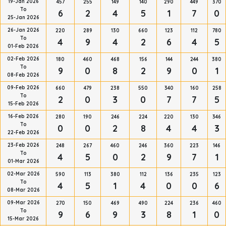
19-Jan 2026
457
255
149
140
290
449
370
To
6
2
4
5
1
7
0
25-Jan 2026
26-Jan 2026
220
289
130
660
123
112
780
To
4
9
4
2
6
4
5
01-Feb 2026
02-Feb 2026
180
460
468
156
144
244
380
To
9
0
8
2
9
0
1
08-Feb 2026
09-Feb 2026
660
479
238
550
340
160
258
To
2
0
3
0
7
7
5
15-Feb 2026
16-Feb 2026
280
190
246
224
220
130
346
To
0
0
2
8
4
4
3
22-Feb 2026
23-Feb 2026
248
267
460
246
360
223
146
To
4
5
0
2
9
7
1
01-Mar 2026
02-Mar 2026
590
113
380
112
136
235
123
To
4
5
1
4
0
0
6
08-Mar 2026
09-Mar 2026
270
150
469
490
224
236
460
To
9
6
9
3
8
1
0
15-Mar 2026