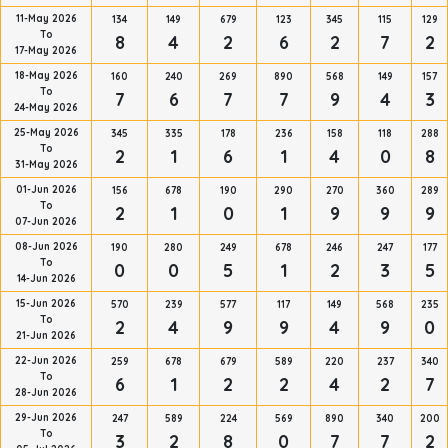
11-May 2026
134
149
679
123
345
115
129
To
8
4
2
6
2
7
2
17-May 2026
18-May 2026
160
240
269
890
568
149
157
To
7
6
7
7
9
4
3
24-May 2026
25-May 2026
345
335
178
236
158
118
288
To
2
1
6
1
4
0
8
31-May 2026
01-Jun 2026
156
678
190
290
270
360
289
To
2
1
0
1
9
9
9
07-Jun 2026
08-Jun 2026
190
280
249
678
246
247
177
To
0
0
5
1
2
3
5
14-Jun 2026
15-Jun 2026
570
239
577
117
149
568
235
To
2
4
9
9
4
9
0
21-Jun 2026
22-Jun 2026
259
678
679
589
220
237
340
To
6
1
2
2
4
2
7
28-Jun 2026
29-Jun 2026
247
589
224
569
890
340
200
To
3
2
8
0
7
7
2