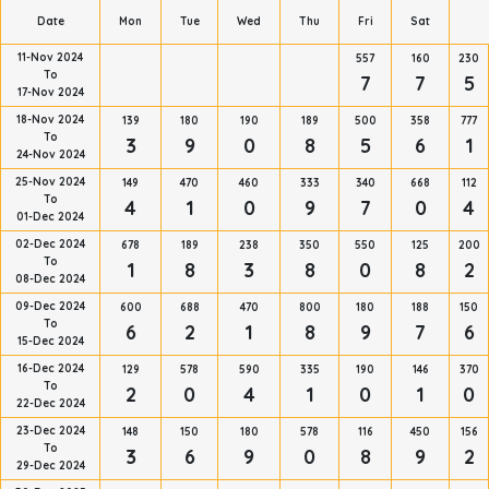
Date
Mon
Tue
Wed
Thu
Fri
Sat
11-Nov 2024
557
160
230
To
7
7
5
17-Nov 2024
18-Nov 2024
139
180
190
189
500
358
777
To
3
9
0
8
5
6
1
24-Nov 2024
25-Nov 2024
149
470
460
333
340
668
112
To
4
1
0
9
7
0
4
01-Dec 2024
02-Dec 2024
678
189
238
350
550
125
200
To
1
8
3
8
0
8
2
08-Dec 2024
09-Dec 2024
600
688
470
800
180
188
150
To
6
2
1
8
9
7
6
15-Dec 2024
16-Dec 2024
129
578
590
335
190
146
370
To
2
0
4
1
0
1
0
22-Dec 2024
23-Dec 2024
148
150
180
578
116
450
156
To
3
6
9
0
8
9
2
29-Dec 2024