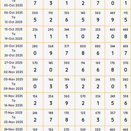
To
7
3
1
2
7
0
1
05-Oct 2025
06-Oct 2025
500
110
150
140
360
469
113
To
5
2
6
5
9
9
5
12-Oct 2025
13-Oct 2025
236
290
344
299
255
460
468
To
1
1
1
0
2
0
8
19-Oct 2025
20-Oct 2025
280
568
377
800
880
344
458
To
0
9
7
8
6
1
7
26-Oct 2025
27-Oct 2025
570
145
390
114
169
170
370
To
2
0
2
6
6
8
0
02-Nov 2025
03-Nov 2025
389
166
799
138
246
370
380
To
0
3
5
2
2
0
1
09-Nov 2025
10-Nov 2025
156
256
360
570
236
249
358
To
2
3
9
2
1
5
6
16-Nov 2025
17-Nov 2025
246
188
170
123
670
357
178
To
2
7
8
6
3
5
6
23-Nov 2025
24-Nov 2025
169
156
570
569
330
460
468