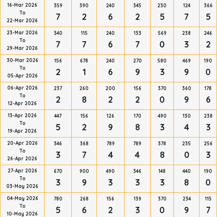
16-Mar 2026
359
390
240
345
230
124
366
To
7
2
6
2
5
7
5
22-Mar 2026
23-Mar 2026
340
115
240
133
569
238
246
To
7
7
6
7
0
3
2
29-Mar 2026
30-Mar 2026
156
678
240
270
580
469
190
To
2
1
6
9
3
9
0
05-Apr 2026
06-Apr 2026
237
260
200
156
370
360
178
To
2
8
2
2
0
9
6
12-Apr 2026
13-Apr 2026
447
156
126
170
490
130
238
To
5
2
9
8
3
4
3
19-Apr 2026
20-Apr 2026
346
368
789
789
378
235
256
To
3
7
4
4
8
0
3
26-Apr 2026
27-Apr 2026
670
900
490
346
148
440
190
To
3
9
3
3
3
8
0
03-May 2026
04-May 2026
780
268
156
139
370
234
115
To
5
6
2
3
0
9
7
10-May 2026