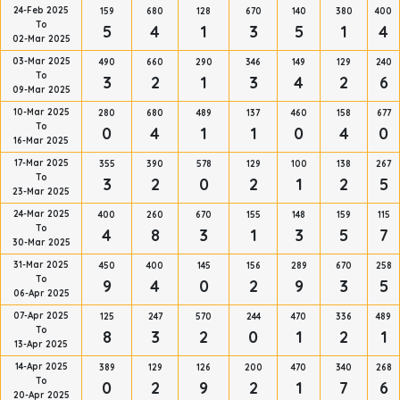
24-Feb 2025
159
680
128
670
140
380
400
To
5
4
1
3
5
1
4
02-Mar 2025
03-Mar 2025
490
660
290
346
149
129
240
To
3
2
1
3
4
2
6
09-Mar 2025
10-Mar 2025
280
680
489
137
460
158
677
To
0
4
1
1
0
4
0
16-Mar 2025
17-Mar 2025
355
390
578
129
100
138
267
To
3
2
0
2
1
2
5
23-Mar 2025
24-Mar 2025
400
260
670
155
148
159
115
To
4
8
3
1
3
5
7
30-Mar 2025
31-Mar 2025
450
400
145
156
289
670
258
To
9
4
0
2
9
3
5
06-Apr 2025
07-Apr 2025
125
247
570
244
470
336
489
To
8
3
2
0
1
2
1
13-Apr 2025
14-Apr 2025
389
129
126
200
470
340
268
To
0
2
9
2
1
7
6
20-Apr 2025