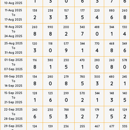
1
3
0
6
3
7
6
10-Aug 2025
11-Aug 2025
138
238
157
177
220
880
260
To
2
3
3
5
4
6
8
17-Aug 2025
18-Aug 2025
260
990
200
340
488
344
130
To
8
8
2
7
0
1
4
24-Aug 2025
25-Aug 2025
120
118
577
344
770
468
349
To
3
0
9
1
4
8
6
31-Aug 2025
01-Sep 2025
116
380
230
470
280
260
578
To
8
1
5
1
0
8
0
07-Sep 2025
08-Sep 2025
134
280
279
780
300
480
245
To
8
0
8
5
3
2
1
14-Sep 2025
15-Sep 2025
128
123
299
570
344
148
140
To
1
6
0
2
1
3
5
21-Sep 2025
22-Sep 2025
240
230
788
138
179
456
129
To
6
5
3
2
7
5
2
28-Sep 2025
29-Sep 2025
124
139
236
255
467
677
335