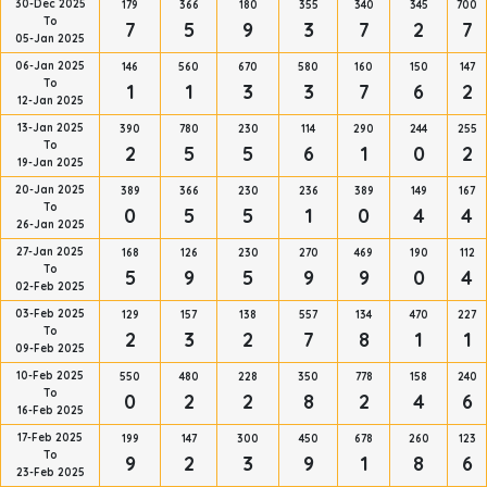
30-Dec 2025
179
366
180
355
340
345
700
To
7
5
9
3
7
2
7
05-Jan 2025
06-Jan 2025
146
560
670
580
160
150
147
To
1
1
3
3
7
6
2
12-Jan 2025
13-Jan 2025
390
780
230
114
290
244
255
To
2
5
5
6
1
0
2
19-Jan 2025
20-Jan 2025
389
366
230
236
389
149
167
To
0
5
5
1
0
4
4
26-Jan 2025
27-Jan 2025
168
126
230
270
469
190
112
To
5
9
5
9
9
0
4
02-Feb 2025
03-Feb 2025
129
157
138
557
134
470
227
To
2
3
2
7
8
1
1
09-Feb 2025
10-Feb 2025
550
480
228
350
778
158
240
To
0
2
2
8
2
4
6
16-Feb 2025
17-Feb 2025
199
147
300
450
678
260
123
To
9
2
3
9
1
8
6
23-Feb 2025