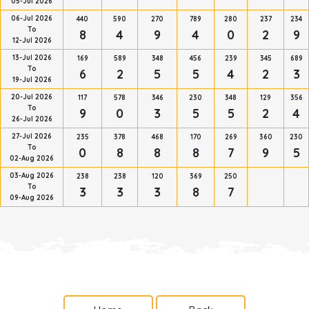
05-Jul 2026
06-Jul 2026
440
590
270
789
280
237
234
To
8
4
9
4
0
2
9
12-Jul 2026
13-Jul 2026
169
589
348
456
239
345
689
To
6
2
5
5
4
2
3
19-Jul 2026
20-Jul 2026
117
578
346
230
348
129
356
To
9
0
3
5
5
2
4
26-Jul 2026
27-Jul 2026
235
378
468
170
269
360
230
To
0
8
8
8
7
9
5
02-Aug 2026
03-Aug 2026
238
238
120
369
250
To
3
3
3
8
7
09-Aug 2026