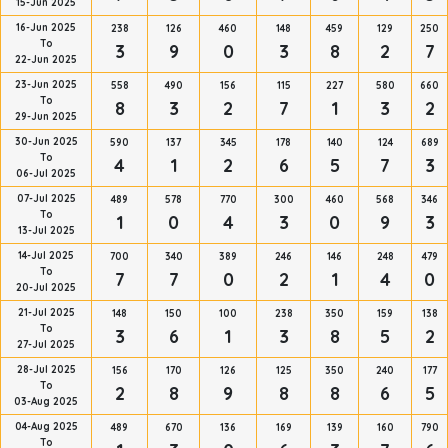
15-Jun 2025
16-Jun 2025
238
126
460
148
459
129
250
To
3
9
0
3
8
2
7
22-Jun 2025
23-Jun 2025
558
490
156
115
227
580
660
To
8
3
2
7
1
3
2
29-Jun 2025
30-Jun 2025
590
137
345
178
140
124
689
To
4
1
2
6
5
7
3
06-Jul 2025
07-Jul 2025
489
578
770
300
460
568
346
To
1
0
4
3
0
9
3
13-Jul 2025
14-Jul 2025
700
340
389
246
146
248
479
To
7
7
0
2
1
4
0
20-Jul 2025
21-Jul 2025
148
150
100
238
350
159
138
To
3
6
1
3
8
5
2
27-Jul 2025
28-Jul 2025
156
170
126
125
350
240
177
To
2
8
9
8
8
6
5
03-Aug 2025
04-Aug 2025
489
670
136
169
139
160
790
To