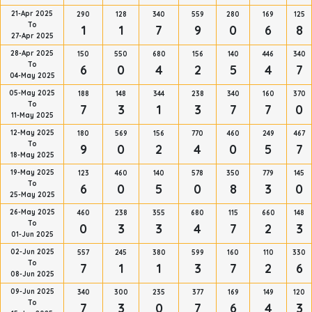
21-Apr 2025
290
128
340
559
280
169
125
To
1
1
7
9
0
6
8
27-Apr 2025
28-Apr 2025
150
550
680
156
140
446
340
To
6
0
4
2
5
4
7
04-May 2025
05-May 2025
188
148
344
238
340
160
370
To
7
3
1
3
7
7
0
11-May 2025
12-May 2025
180
569
156
770
460
249
467
To
9
0
2
4
0
5
7
18-May 2025
19-May 2025
123
460
140
578
350
779
145
To
6
0
5
0
8
3
0
25-May 2025
26-May 2025
460
238
355
680
115
660
148
To
0
3
3
4
7
2
3
01-Jun 2025
02-Jun 2025
557
245
380
599
160
110
330
To
7
1
1
3
7
2
6
08-Jun 2025
09-Jun 2025
340
300
235
377
169
149
120
To
7
3
0
7
6
4
3