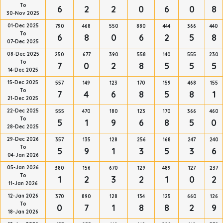
To
6
2
2
0
6
0
8
30-Nov 2025
01-Dec 2025
790
468
550
880
444
366
440
To
6
8
0
6
2
5
8
07-Dec 2025
08-Dec 2025
250
677
390
558
140
555
230
To
7
0
2
8
5
5
5
14-Dec 2025
15-Dec 2025
557
149
123
170
159
468
155
To
7
4
6
8
5
8
1
21-Dec 2025
22-Dec 2025
555
470
180
123
170
366
460
To
5
1
9
6
8
5
0
28-Dec 2025
29-Dec 2026
357
135
128
256
168
247
240
To
5
9
1
3
5
3
6
04-Jan 2026
05-Jan 2026
380
156
670
129
489
127
237
To
1
2
3
2
1
0
2
11-Jan 2026
12-Jan 2026
370
890
128
134
125
660
126
To
0
7
1
8
8
2
9
18-Jan 2026