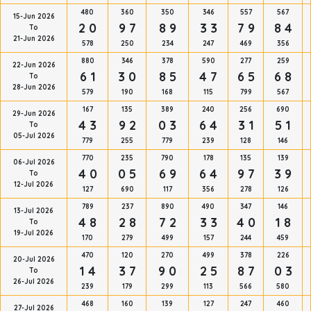
480
360
350
346
557
567
15-Jun 2026
2 0
9 7
8 9
3 3
7 9
8 4
To
21-Jun 2026
578
250
234
247
469
356
880
346
378
590
277
259
22-Jun 2026
6 1
3 0
8 5
4 7
6 5
6 8
To
28-Jun 2026
579
190
168
115
799
567
167
135
389
240
256
690
29-Jun 2026
4 3
9 2
0 3
6 4
3 1
5 1
To
05-Jul 2026
779
255
779
239
128
146
770
235
790
178
135
139
06-Jul 2026
4 0
0 5
6 9
6 4
9 7
3 9
To
12-Jul 2026
127
690
117
356
278
126
789
237
890
490
347
146
13-Jul 2026
4 8
2 8
7 2
3 3
4 0
1 8
To
19-Jul 2026
170
279
499
157
244
459
470
120
270
499
378
226
20-Jul 2026
1 4
3 7
9 0
2 5
8 7
0 3
To
26-Jul 2026
239
179
299
113
566
580
468
160
139
127
247
460
27-Jul 2026