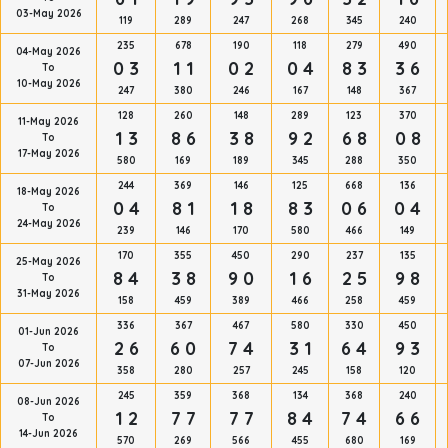
03-May 2026
119
289
247
268
345
240
235
678
190
118
279
490
04-May 2026
0 3
1 1
0 2
0 4
8 3
3 6
To
10-May 2026
247
380
246
167
148
367
128
260
148
289
123
370
11-May 2026
1 3
8 6
3 8
9 2
6 8
0 8
To
17-May 2026
580
169
189
345
288
350
244
369
146
125
668
136
18-May 2026
0 4
8 1
1 8
8 3
0 6
0 4
To
24-May 2026
239
146
170
580
466
149
170
355
450
290
237
135
25-May 2026
8 4
3 8
9 0
1 6
2 5
9 8
To
31-May 2026
158
459
389
466
258
459
336
367
467
580
330
450
01-Jun 2026
2 6
6 0
7 4
3 1
6 4
9 3
To
07-Jun 2026
358
280
257
245
158
120
245
359
368
134
368
240
08-Jun 2026
1 2
7 7
7 7
8 4
7 4
6 6
To
14-Jun 2026
570
269
566
455
680
169