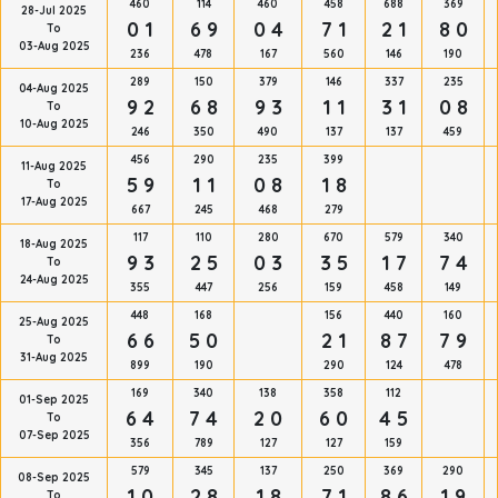
460
114
460
458
688
369
28-Jul 2025
0 1
6 9
0 4
7 1
2 1
8 0
To
03-Aug 2025
236
478
167
560
146
190
289
150
379
146
337
235
04-Aug 2025
9 2
6 8
9 3
1 1
3 1
0 8
To
10-Aug 2025
246
350
490
137
137
459
456
290
235
399
11-Aug 2025
5 9
1 1
0 8
1 8
To
17-Aug 2025
667
245
468
279
117
110
280
670
579
340
18-Aug 2025
9 3
2 5
0 3
3 5
1 7
7 4
To
24-Aug 2025
355
447
256
159
458
149
448
168
156
440
160
25-Aug 2025
6 6
5 0
2 1
8 7
7 9
To
31-Aug 2025
899
190
290
124
478
169
340
138
358
112
01-Sep 2025
6 4
7 4
2 0
6 0
4 5
To
07-Sep 2025
356
789
127
127
159
579
345
137
250
369
290
08-Sep 2025
1 0
2 8
1 8
7 1
8 6
1 9
To