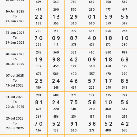
479
340
780
689
258
589
499
290
570
280
177
447
16-Jun 2025
2 2
1 3
2 9
0 1
5 9
5 6
To
22-Jun 2025
688
355
360
560
379
367
250
136
279
356
560
236
23-Jun 2025
7 0
0 9
8 7
4 0
1 8
1 0
To
29-Jun 2025
299
117
278
479
170
280
245
360
356
460
560
899
30-Jun 2025
1 9
9 8
4 2
0 9
1 8
6 8
To
06-Jul 2025
559
459
129
360
468
125
679
589
400
357
470
990
07-Jul 2025
2 5
2 4
4 6
5 7
1 7
8 5
To
13-Jul 2025
159
248
457
223
278
348
224
688
278
159
335
799
14-Jul 2025
8 1
2 4
7 5
5 8
1 0
5 6
To
20-Jul 2025
678
220
140
260
460
367
269
456
234
157
348
239
21-Jul 2025
7 0
5 2
9 1
3 8
5 2
4 2
To
27-Jul 2025
136
138
560
279
480
570