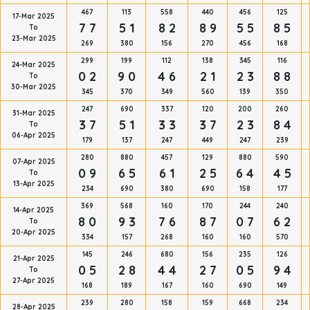
467
113
558
440
456
125
17-Mar 2025
7 7
5 1
8 2
8 9
5 5
8 5
To
23-Mar 2025
269
380
156
270
456
168
299
199
112
138
345
116
24-Mar 2025
0 2
9 0
4 6
2 1
2 3
8 8
To
30-Mar 2025
345
370
349
560
139
350
247
690
337
120
200
260
31-Mar 2025
3 7
5 1
3 3
3 7
2 3
8 4
To
06-Apr 2025
179
137
247
449
247
239
280
880
457
129
880
590
07-Apr 2025
0 9
6 5
6 1
2 5
6 4
4 5
To
13-Apr 2025
234
690
380
690
158
177
369
568
160
170
244
240
14-Apr 2025
8 0
9 3
7 6
8 7
0 7
6 2
To
20-Apr 2025
334
157
268
160
160
570
145
246
680
156
235
126
21-Apr 2025
0 5
2 8
4 4
2 7
0 5
9 4
To
27-Apr 2025
168
189
167
160
690
149
239
280
158
159
668
234
28-Apr 2025