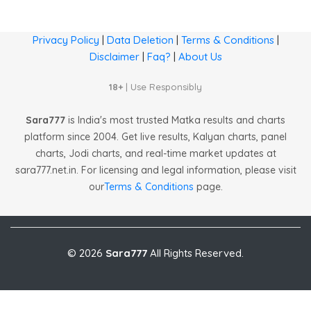
Privacy Policy
|
Data Deletion
|
Terms & Conditions
|
Disclaimer
|
Faq?
|
About Us
18+
| Use Responsibly
Sara777
is India's most trusted Matka results and charts
platform since 2004. Get live results, Kalyan charts, panel
charts, Jodi charts, and real-time market updates at
sara777.net.in. For licensing and legal information, please visit
our
Terms & Conditions
page.
© 2026
Sara777
All Rights Reserved.