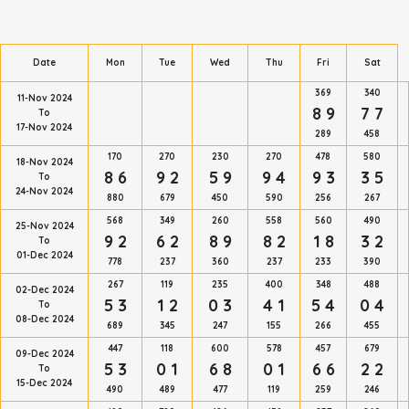
Date
Mon
Tue
Wed
Thu
Fri
Sat
369
340
11-Nov 2024
8 9
7 7
To
17-Nov 2024
289
458
170
270
230
270
478
580
18-Nov 2024
8 6
9 2
5 9
9 4
9 3
3 5
To
24-Nov 2024
880
679
450
590
256
267
568
349
260
558
560
490
25-Nov 2024
9 2
6 2
8 9
8 2
1 8
3 2
To
01-Dec 2024
778
237
360
237
233
390
267
119
235
400
348
488
02-Dec 2024
5 3
1 2
0 3
4 1
5 4
0 4
To
08-Dec 2024
689
345
247
155
266
455
447
118
600
578
457
679
09-Dec 2024
5 3
0 1
6 8
0 1
6 6
2 2
To
15-Dec 2024
490
489
477
119
259
246