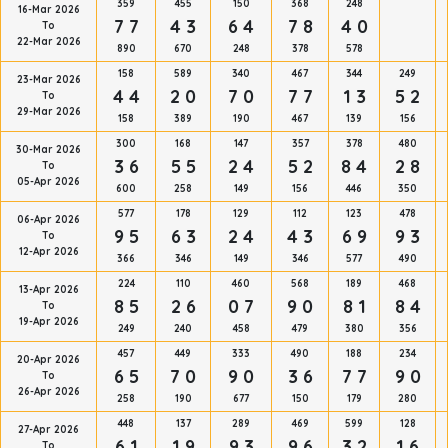
359
455
150
368
248
16-Mar 2026
7 7
4 3
6 4
7 8
4 0
To
22-Mar 2026
890
670
248
378
578
158
589
340
467
344
249
23-Mar 2026
4 4
2 0
7 0
7 7
1 3
5 2
To
29-Mar 2026
158
389
190
467
139
156
300
168
147
357
378
480
30-Mar 2026
3 6
5 5
2 4
5 2
8 4
2 8
To
05-Apr 2026
600
258
149
156
446
350
577
178
129
112
123
478
06-Apr 2026
9 5
6 3
2 4
4 3
6 9
9 3
To
12-Apr 2026
366
346
149
346
577
490
224
110
460
568
189
468
13-Apr 2026
8 5
2 6
0 7
9 0
8 1
8 4
To
19-Apr 2026
249
240
458
479
380
356
457
449
333
490
188
234
20-Apr 2026
6 5
7 0
9 0
3 6
7 7
9 0
To
26-Apr 2026
258
190
677
150
179
280
448
137
289
469
599
128
27-Apr 2026
6 1
1 9
9 3
9 6
3 2
1 6
To