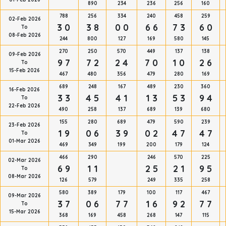
890
234
236
256
160
788
256
334
240
458
259
02-Feb 2026
3 0
3 8
0 0
6 6
7 3
6 0
To
08-Feb 2026
244
800
127
169
580
145
270
250
570
449
137
138
09-Feb 2026
9 7
7 2
2 4
7 0
1 0
2 6
To
15-Feb 2026
467
480
356
479
280
169
689
248
167
489
230
360
16-Feb 2026
3 3
4 5
4 1
1 3
5 3
9 4
To
22-Feb 2026
490
258
137
689
139
680
155
280
689
479
590
239
23-Feb 2026
1 9
0 6
3 9
0 2
4 7
4 7
To
01-Mar 2026
469
349
199
200
179
124
466
290
246
570
225
02-Mar 2026
6 9
1 1
2 5
2 1
9 5
To
08-Mar 2026
126
579
249
335
258
580
389
179
100
117
467
09-Mar 2026
3 7
0 6
7 7
1 6
9 2
7 7
To
15-Mar 2026
368
169
458
268
147
115