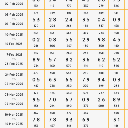
02-Feb 2025
134
112
770
337
279
346
177
589
110
247
389
145
03-Feb 2025
5 3
2 8
2 4
3 5
0 4
0 9
To
09-Feb 2025
120
224
266
168
347
478
235
136
366
499
234
158
10-Feb 2025
0 2
0 8
5 5
2 9
9 8
4 5
To
16-Feb 2025
246
800
267
180
350
140
116
159
260
238
358
780
17-Feb 2025
8 9
5 7
8 2
3 6
6 2
5 2
To
23-Feb 2025
234
160
570
114
110
390
370
358
556
250
388
118
24-Feb 2025
0 5
6 3
6 5
7 9
9 4
0 3
To
02-Mar 2025
447
238
230
270
699
238
126
124
330
578
237
369
03-Mar 2025
9 5
7 0
6 7
0 9
2 6
8 9
To
09-Mar 2025
456
244
890
379
600
568
467
458
379
349
490
10-Mar 2025
7 8
7 8
9 3
6 9
3 1
To
16-Mar 2025
459
477
346
379
146