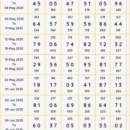
4 5
0 5
4 7
5 1
0 5
9 6
To
04-May 2025
177
780
133
678
140
240
259
348
357
258
279
167
05-May 2025
6 4
5 7
5 9
5 6
8 6
4 4
To
11-May 2025
266
340
379
178
880
149
467
235
179
170
678
580
12-May 2025
7 9
0 6
7 4
8 2
1 2
3 2
To
18-May 2025
270
600
239
390
345
237
589
780
267
126
116
700
19-May 2025
2 9
5 6
5 0
9 5
8 1
7 7
To
25-May 2025
199
123
145
159
155
467
128
146
460
167
558
399
26-May 2025
1 8
1 7
0 3
4 1
8 7
1 3
To
01-Jun 2025
477
890
599
399
250
256
224
677
123
369
150
368
02-Jun 2025
8 1
0 6
6 9
8 6
6 4
7 1
To
08-Jun 2025
470
358
900
268
220
470
169
490
235
235
177
389
09-Jun 2025
6 0
3 7
0 5
0 3
5 5
0 2
To
15-Jun 2025