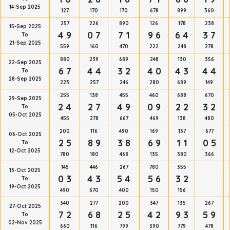
14-Sep 2025
127
170
170
678
899
360
257
226
890
126
178
238
15-Sep 2025
4 9
0 7
7 1
9 6
6 4
3 7
To
21-Sep 2025
559
160
470
222
248
278
880
239
689
248
130
356
22-Sep 2025
6 7
4 4
3 2
4 0
4 3
4 4
To
28-Sep 2025
223
257
246
280
689
149
255
138
455
460
688
670
29-Sep 2025
2 4
2 7
4 9
0 9
2 2
3 2
To
05-Oct 2025
455
278
667
469
138
480
200
116
490
169
137
677
06-Oct 2025
2 5
8 9
3 8
6 9
1 1
0 5
To
12-Oct 2025
780
180
468
135
380
366
145
446
267
780
355
13-Oct 2025
0 3
4 3
5 4
5 6
3 2
To
19-Oct 2025
490
670
400
150
156
340
277
200
347
135
267
27-Oct 2025
7 2
6 8
2 5
4 2
9 3
5 9
To
02-Nov 2025
660
116
799
390
779
478