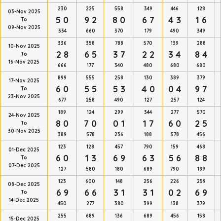
230
225
558
349
446
128
03-Nov 2025
5 0
9 2
8 0
6 7
4 3
1 6
To
09-Nov 2025
334
660
370
179
490
349
336
358
788
570
139
288
10-Nov 2025
2 8
6 5
3 7
2 2
3 4
8 4
To
16-Nov 2025
666
177
340
480
680
680
899
555
258
130
389
379
17-Nov 2025
6 0
5 5
5 3
4 0
0 4
9 7
To
23-Nov 2025
677
258
490
127
257
124
189
124
299
344
277
570
24-Nov 2025
8 0
7 0
0 1
1 7
6 0
2 5
To
30-Nov 2025
389
578
236
188
578
456
123
128
457
790
159
468
01-Dec 2025
6 0
1 3
6 9
6 3
5 6
8 8
To
07-Dec 2025
127
580
180
689
790
189
123
600
148
256
226
259
08-Dec 2025
6 9
6 6
3 1
3 1
0 2
6 9
To
14-Dec 2025
450
277
380
399
138
379
255
689
136
689
456
158
15-Dec 2025