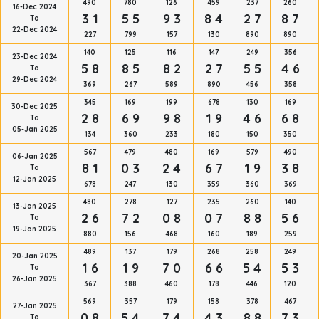
490
780
126
459
237
260
16-Dec 2024
3 1
5 5
9 3
8 4
2 7
8 7
To
22-Dec 2024
227
799
157
130
890
890
140
125
116
147
249
356
23-Dec 2024
5 8
8 5
8 2
2 7
5 5
4 6
To
29-Dec 2024
369
267
589
890
456
358
345
169
199
678
130
169
30-Dec 2025
2 8
6 9
9 8
1 9
4 6
6 8
To
05-Jan 2025
134
360
233
180
150
350
567
479
480
169
579
490
06-Jan 2025
8 1
0 3
2 4
6 7
1 9
3 8
To
12-Jan 2025
678
247
130
359
360
369
480
278
127
235
260
140
13-Jan 2025
2 6
7 2
0 8
0 7
8 8
5 6
To
19-Jan 2025
880
156
468
160
189
259
489
137
179
268
258
249
20-Jan 2025
1 6
1 9
7 0
6 6
5 4
5 3
To
26-Jan 2025
367
388
460
178
446
120
569
357
179
158
378
467
27-Jan 2025
0 8
5 4
7 4
4 3
8 8
7 3
To