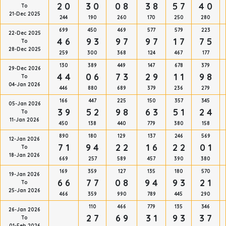
2 0
3 0
0 8
3 8
5 7
4 0
To
21-Dec 2025
244
190
260
170
250
280
699
450
469
577
579
223
22-Dec 2025
4 6
9 3
9 7
9 7
1 7
7 5
To
28-Dec 2025
259
300
368
124
467
177
130
389
449
147
678
379
29-Dec 2026
4 4
0 6
7 3
2 9
1 1
9 8
To
04-Jan 2026
446
880
689
379
236
279
166
447
225
150
357
345
05-Jan 2026
3 9
5 2
9 8
6 3
5 1
2 4
To
11-Jan 2026
450
138
440
779
380
158
890
180
129
137
246
569
12-Jan 2026
7 1
9 4
2 2
1 6
2 2
0 1
To
18-Jan 2026
669
257
589
457
390
380
169
359
127
135
180
570
19-Jan 2026
6 6
7 7
0 8
9 4
9 3
2 1
To
25-Jan 2026
466
359
990
789
445
290
110
466
779
135
346
26-Jan 2026
2 7
6 9
3 1
9 3
3 7
To
01-Feb 2026