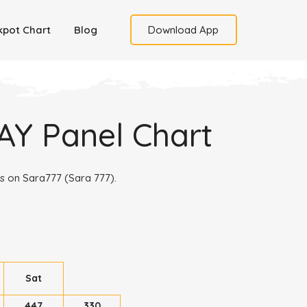
kpot Chart
Blog
Download App
Y Panel Chart
s on Sara777 (Sara 777).
Sat
447
330