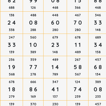
8 2
9 9
0 8
1 5
8 8
688
126
468
366
468
138
488
448
467
346
2 4
0 8
6 0
7 0
3 3
338
288
280
280
148
247
560
679
678
689
3 3
1 0
2 3
1 1
3 4
139
389
148
489
158
236
359
489
267
457
1 9
7 7
1 4
5 8
6 8
568
278
789
567
134
678
666
347
124
389
1 8
8 6
4 1
7 4
0 8
279
169
137
239
233
139
370
230
139
457