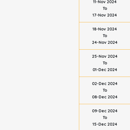
11-Nov 2024
To
17-Nov 2024
18-Nov 2024
To
24-Nov 2024
25-Nov 2024
To
01-Dec 2024
02-Dec 2024
To
08-Dec 2024
09-Dec 2024
To
15-Dec 2024