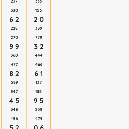
237
335
330
156
6 2
2 0
228
389
270
779
9 9
3 2
360
444
477
466
8 2
6 1
589
137
347
135
4 5
9 5
348
258
456
479
5 2
0 6