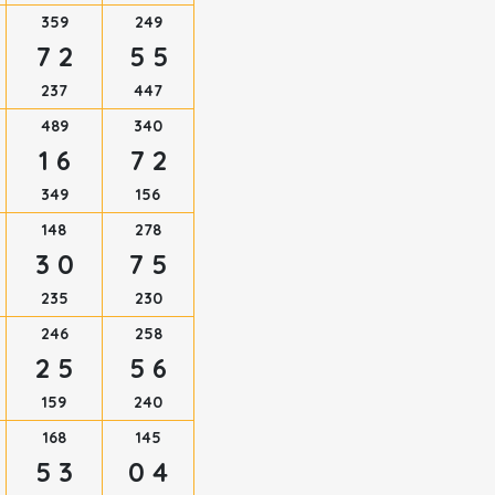
359
249
7 2
5 5
237
447
489
340
1 6
7 2
349
156
148
278
3 0
7 5
235
230
246
258
2 5
5 6
159
240
168
145
5 3
0 4