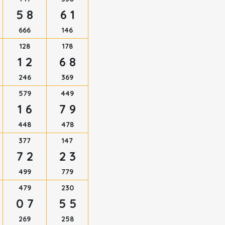
5 8
6 1
666
146
128
178
1 2
6 8
246
369
579
449
1 6
7 9
448
478
377
147
7 2
2 3
499
779
479
230
0 7
5 5
269
258