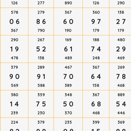
126
277
890
126
290
578
279
367
360
138
0 6
8 6
6 0
9 7
2 7
367
790
190
179
179
290
267
169
188
480
1 9
5 2
6 1
7 4
2 9
478
138
489
248
469
379
289
467
367
269
9 0
9 1
7 0
6 4
7 8
569
588
389
158
468
380
359
348
367
889
1 4
7 5
5 0
6 8
5 4
239
230
370
468
446
224
379
235
399
369