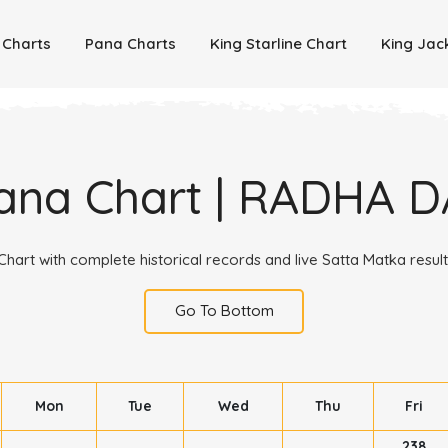
Charts
Pana Charts
King Starline Chart
King Jac
na Chart | RADHA DA
art with complete historical records and live Satta Matka result
Go To Bottom
Mon
Tue
Wed
Thu
Fri
238