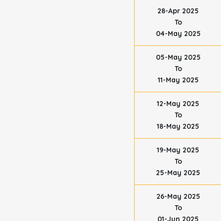
28-Apr 2025
To
04-May 2025
05-May 2025
To
11-May 2025
12-May 2025
To
18-May 2025
19-May 2025
To
25-May 2025
26-May 2025
To
01-Jun 2025