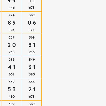
9 4
1 1
446
678
224
389
8 9
0 6
126
178
237
369
2 0
8 1
235
236
239
349
4 1
6 1
669
380
339
336
5 3
2 1
490
678
169
389