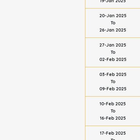
19-Jan 2025
20-Jan 2025
To
26-Jan 2025
27-Jan 2025
To
02-Feb 2025
03-Feb 2025
To
09-Feb 2025
10-Feb 2025
To
16-Feb 2025
17-Feb 2025