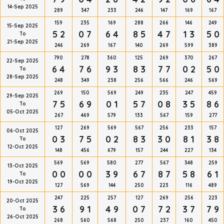
14-Sep 2025
289
347
233
246
147
169
167
159
235
169
288
266
146
249
15-Sep 2025
5 2
0 7
6 4
8 5
4 7
1 3
5 0
To
21-Sep 2025
246
269
167
140
269
599
389
790
278
360
125
269
370
267
22-Sep 2025
6 4
7 6
9 3
8 3
7 7
0 2
5 0
To
28-Sep 2025
248
349
238
256
566
246
569
269
150
569
249
235
247
459
29-Sep 2025
7 5
6 9
0 1
5 7
0 8
3 5
8 6
To
05-Oct 2025
267
469
579
133
567
159
277
127
269
569
567
256
233
157
06-Oct 2025
0 3
7 5
0 2
8 3
3 0
8 1
3 8
To
12-Oct 2025
148
456
679
157
244
227
134
569
569
580
277
567
348
259
13-Oct 2025
0 0
0 0
3 9
6 7
8 7
5 8
6 1
To
19-Oct 2025
127
569
144
250
223
116
489
247
225
257
127
269
256
223
20-Oct 2025
3 6
9 1
4 9
0 7
7 2
3 7
7 9
To
26-Oct 2025
268
560
568
250
237
160
450