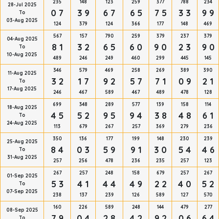
235
148
123
259
377
788
234
28-Jul 2025
0 7
3 9
6 7
6 5
7 5
3 3
9 9
To
03-Aug 2025
124
379
124
366
177
148
469
567
157
790
259
379
237
379
04-Aug 2025
8 1
3 2
6 5
6 0
9 0
2 3
9 0
To
10-Aug 2025
489
246
249
460
299
445
145
346
579
469
258
269
389
390
11-Aug 2025
3 2
1 7
9 2
5 7
7 1
0 9
2 1
To
17-Aug 2025
246
467
589
467
489
478
128
699
348
289
577
139
158
114
18-Aug 2025
4 5
5 2
9 5
9 4
3 8
4 8
6 1
To
24-Aug 2025
113
679
267
257
369
279
236
350
136
177
199
148
230
239
25-Aug 2025
8 4
0 3
5 9
9 1
3 0
5 4
4 6
To
31-Aug 2025
257
256
478
236
235
257
123
267
257
248
158
679
257
267
01-Sep 2025
5 3
4 1
4 4
4 9
2 2
4 0
5 2
To
07-Sep 2025
238
137
239
126
589
127
570
160
226
589
248
144
479
277
08-Sep 2025
7 9
0 4
2 8
4 2
9 2
0 6
6 4
To