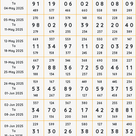
9 1
1 9
0 6
0 2
0 8
0 8
0 9
To
04-May 2025
489
577
466
660
558
189
289
270
569
379
148
156
228
266
05-May 2025
9 8
0 2
9 0
3 9
2 2
2 0
4 0
To
11-May 2025
279
679
235
234
237
226
389
669
337
559
236
550
677
147
12-May 2025
1 1
3 4
9 7
1 1
0 2
0 3
2 9
To
18-May 2025
579
158
377
245
228
238
234
667
279
346
368
690
338
227
19-May 2025
9 7
8 8
3 6
7 2
5 0
4 6
1 1
To
25-May 2025
188
134
123
237
235
169
236
159
167
125
449
168
445
236
26-May 2025
5 3
4 5
8 9
7 0
5 9
3 7
1 5
To
01-Jun 2025
148
267
234
127
667
458
267
337
124
367
380
266
255
233
02-Jun 2025
3 4
7 0
6 2
1 7
4 2
2 8
8 1
To
08-Jun 2025
239
136
200
368
147
369
344
229
599
237
580
127
148
490
09-Jun 2025
3 1
3 0
2 6
3 8
0 2
3 8
3 2
To
15-Jun 2025