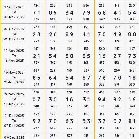
124
235
238
566
268
149
230
27-Oct 2025
7 1
0 9
3 4
7 9
6 8
4 1
5 4
To
02-Nov 2025
245
568
257
568
567
236
789
237
138
459
158
179
257
279
03-Nov 2025
2 8
2 6
8 9
4 1
7 0
4 9
8 0
To
09-Nov 2025
279
169
568
245
569
126
479
147
348
134
139
560
147
467
10-Nov 2025
2 1
5 4
8 8
3 5
1 6
2 7
7 3
To
16-Nov 2025
579
347
125
168
457
458
580
369
259
159
567
340
250
245
17-Nov 2025
8 5
6 4
5 4
8 7
7 6
7 0
1 8
To
23-Nov 2025
348
149
158
359
358
578
350
370
148
128
157
469
567
399
24-Nov 2025
0 7
3 0
1 6
3 1
9 4
8 2
1 6
To
30-Nov 2025
340
370
123
146
158
246
240
379
160
600
140
148
127
459
01-Dec 2025
9 2
7 0
6 3
5 3
3 3
0 2
8 1
To
07-Dec 2025
237
569
256
148
148
147
137
469
235
577
145
269
246
114
08-Dec 2025