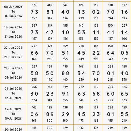
179
440
149
128
136
188
137
08-Jun 2026
7 3
8 1
4 0
1 3
0 2
7 0
1 6
To
14-Jun 2026
157
146
136
229
138
244
123
557
149
155
140
128
130
227
15-Jun 2026
7 3
4 7
1 0
5 3
1 1
4 1
1 4
To
21-Jun 2026
157
179
136
139
137
137
400
277
179
159
220
147
150
244
22-Jun 2026
6 6
7 0
5 1
4 5
2 2
6 4
0 6
To
28-Jun 2026
169
235
155
249
228
347
169
267
168
189
166
188
226
158
29-Jun 2026
5 8
5 0
8 8
3 4
7 0
0 1
4 0
To
05-Jul 2026
233
190
440
239
145
245
578
256
246
199
222
150
259
123
06-Jul 2026
3 0
2 3
9 1
6 3
6 8
6 0
6 5
To
12-Jul 2026
334
148
155
148
279
299
339
145
125
138
158
129
226
159
13-Jul 2026
0 6
8 9
2 9
4 5
2 3
0 1
5 5
To
19-Jul 2026
169
900
180
177
166
155
249
144
900
129
147
177
789
199
20-Jul 2026