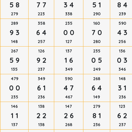
5 8
7 7
3 4
5 1
8 4
279
223
338
290
239
289
358
235
160
590
9 3
6 4
0 0
7 0
4 3
148
257
127
280
256
267
126
137
235
136
5 9
9 2
1 6
0 5
0 3
135
237
349
249
346
479
349
590
268
148
0 0
6 1
4 7
6 4
3 1
235
236
467
149
236
146
138
147
279
123
1 1
2 2
2 6
8 1
6 2
137
138
268
236
237