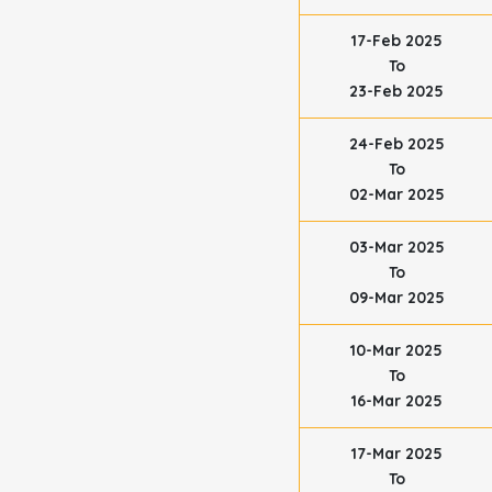
17-Feb 2025
To
23-Feb 2025
24-Feb 2025
To
02-Mar 2025
03-Mar 2025
To
09-Mar 2025
10-Mar 2025
To
16-Mar 2025
17-Mar 2025
To