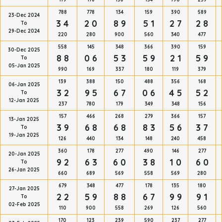
788
778
134
159
390
589
23-Dec 2024
3 4
2 0
8 9
5 1
2 7
2 8
To
29-Dec 2024
220
280
900
560
340
477
558
145
348
366
390
159
30-Dec 2025
8 8
0 6
5 3
5 9
2 1
5 9
To
05-Jan 2025
990
169
337
180
119
379
139
388
150
488
356
168
06-Jan 2025
3 2
9 5
6 7
0 6
4 5
5 2
To
12-Jan 2025
237
780
179
349
348
156
157
466
268
279
366
157
13-Jan 2025
3 9
6 8
6 8
8 3
5 6
3 7
To
19-Jan 2025
126
440
134
148
240
458
360
178
277
490
146
277
20-Jan 2025
9 2
6 3
6 0
3 8
1 0
6 0
To
26-Jan 2025
660
689
569
558
569
280
679
348
477
178
135
180
27-Jan 2025
2 2
5 9
8 8
6 7
9 9
9 1
To
02-Feb 2025
110
900
558
269
126
560
170
123
239
590
237
277