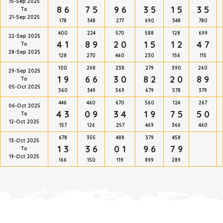
15-Sep 2025
8 6
7 5
9 6
3 5
1 5
3 5
To
21-Sep 2025
178
348
277
690
348
780
400
224
570
588
128
699
22-Sep 2025
4 1
8 9
2 0
1 5
1 2
4 7
To
28-Sep 2025
128
270
460
230
156
115
100
268
238
279
390
260
29-Sep 2025
1 9
6 6
3 0
8 2
2 0
8 9
To
05-Oct 2025
360
349
569
679
578
379
446
460
670
560
124
267
06-Oct 2025
4 3
0 9
3 4
1 9
7 5
5 0
To
12-Oct 2025
157
126
257
469
366
460
678
355
488
379
458
13-Oct 2025
1 3
3 6
0 1
9 6
7 9
To
19-Oct 2025
166
150
119
899
289