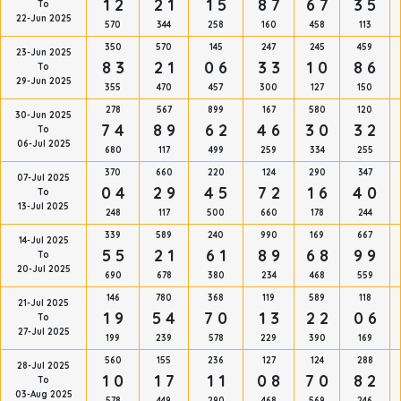
1 2
2 1
1 5
8 7
6 7
3 5
To
22-Jun 2025
570
344
258
160
458
113
350
570
145
247
245
459
23-Jun 2025
8 3
2 1
0 6
3 3
1 0
8 6
To
29-Jun 2025
355
470
457
300
127
150
278
567
899
167
580
120
30-Jun 2025
7 4
8 9
6 2
4 6
3 0
3 2
To
06-Jul 2025
680
117
499
259
334
255
370
660
220
124
290
347
07-Jul 2025
0 4
2 9
4 5
7 2
1 6
4 0
To
13-Jul 2025
248
117
500
660
178
244
339
589
240
990
169
667
14-Jul 2025
5 5
2 1
6 1
8 9
6 8
9 9
To
20-Jul 2025
690
678
380
234
468
559
146
780
368
119
589
118
21-Jul 2025
1 9
5 4
7 0
1 3
2 2
0 6
To
27-Jul 2025
199
239
578
229
390
169
560
155
236
127
124
288
28-Jul 2025
1 0
1 7
1 1
0 8
7 0
8 2
To
03-Aug 2025
578
449
290
468
569
246