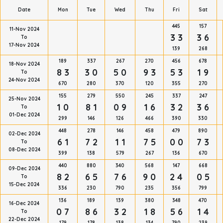
Date
Mon
Tue
Wed
Thu
Fri
Sat
445
157
11-Nov 2024
3 3
3 6
To
17-Nov 2024
139
268
189
337
267
270
456
678
18-Nov 2024
8 3
3 0
5 0
9 3
5 3
1 9
To
24-Nov 2024
670
280
370
120
355
270
155
279
550
245
337
247
25-Nov 2024
1 0
8 1
0 9
1 6
3 2
3 6
To
01-Dec 2024
299
146
126
466
390
330
448
278
146
458
479
890
02-Dec 2024
6 1
7 2
1 1
7 5
0 0
7 3
To
08-Dec 2024
399
138
579
267
136
670
440
880
340
568
147
668
09-Dec 2024
8 2
6 5
7 6
9 0
2 4
0 5
To
15-Dec 2024
336
230
790
235
356
799
136
189
139
380
348
470
16-Dec 2024
0 7
8 6
3 2
1 8
5 6
1 4
To
22-Dec 2024
179
178
138
134
790
239