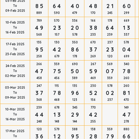
03-Feb 2025
8 5
6 4
4 0
4 8
2 1
6 0
To
09-Feb 2025
889
590
479
170
245
299
789
570
336
166
178
669
10-Feb 2025
4 9
2 3
2 0
3 8
6 4
1 3
To
16-Feb 2025
568
157
578
233
239
337
135
130
350
670
237
578
17-Feb 2025
9 5
4 2
8 6
3 7
2 3
0 4
To
23-Feb 2025
258
679
178
269
120
699
266
359
690
267
569
340
24-Feb 2025
4 7
7 5
5 0
5 9
0 7
7 8
To
02-Mar 2025
458
456
389
469
359
260
247
115
135
230
578
260
03-Mar 2025
3 7
7 8
9 6
5 2
0 2
8 1
To
09-Mar 2025
368
468
123
156
237
470
239
678
345
770
149
10-Mar 2025
4 4
1 3
2 9
4 2
4 7
To
16-Mar 2025
248
148
144
255
278
120
579
388
138
359
880
17-Mar 2025
3 6
1 2
9 5
2 8
7 9
6 6
To